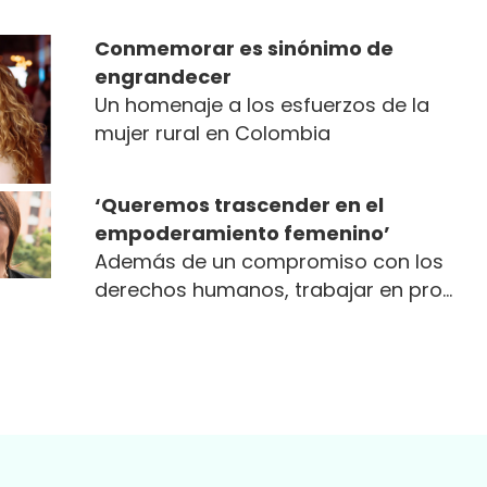
éticas y tecnológicas no existieran,
ese mundo cada vez es más real.
Conmemorar es sinónimo de
¿Cómo prepararse y preparar a los
engrandecer
más jóvenes?
Un homenaje a los esfuerzos de la
mujer rural en Colombia
‘Queremos trascender en el
empoderamiento femenino’
Además de un compromiso con los
derechos humanos, trabajar en pro
del empoderamiento femenino y en
disminuir las brechas...