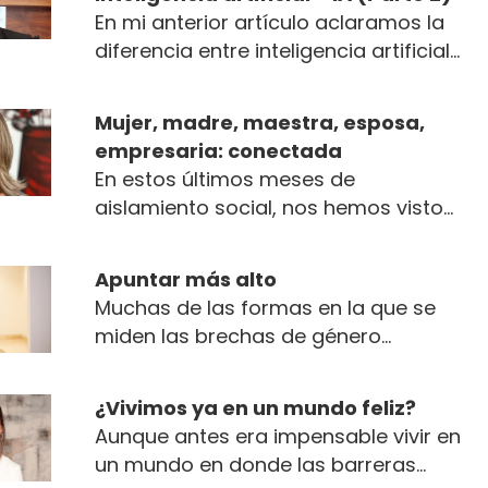
En mi anterior artículo aclaramos la
diferencia entre inteligencia artificial
(IA) y machine learning (ML) y que la
IA es accesible y entendible para y
Mujer, madre, maestra, esposa,
por ...
empresaria: conectada
En estos últimos meses de
aislamiento social, nos hemos visto
obligados a adaptarnos a nuevas
formas de hacer las cosas...
Apuntar más alto
Muchas de las formas en la que se
miden las brechas de género
atienden a los espacios en los que
aún no se logra que...
¿Vivimos ya en un mundo feliz?
Aunque antes era impensable vivir en
un mundo en donde las barreras