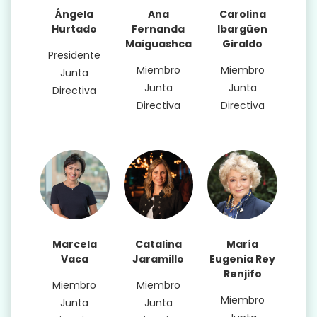
Ángela
Ana
Carolina
Hurtado
Fernanda
Ibargüen
Maiguashca
Giraldo
Presidente
Miembro
Miembro
Junta
Junta
Junta
Directiva
Directiva
Directiva
Marcela
Catalina
María
Vaca
Jaramillo
Eugenia Rey
Renjifo
Miembro
Miembro
Miembro
Junta
Junta