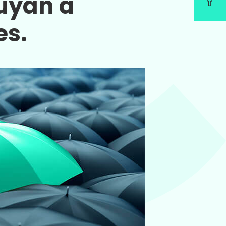
buyan a
es.