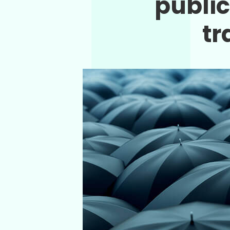
públic
tr