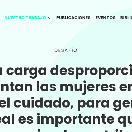
NUESTRO TRABAJO
PUBLICACIONES
EVENTOS
BIBL
DESAFÍO
a carga desproporc
ntan las mujeres e
el cuidado, para g
al es importante qu