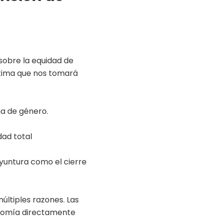
,
sobre la equidad de
stima que nos tomará
ha de género.
dad total
oyuntura como el cierre
últiples razones. Las
nomía directamente