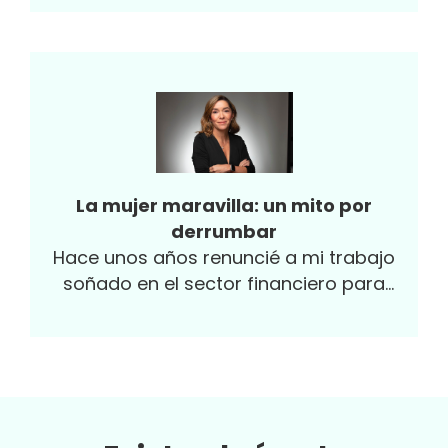
tengo”...
La mujer maravilla: un mito por
derrumbar
Hace unos años renuncié a mi trabajo
soñado en el sector financiero para
intentar ser mamá de tiempo completo.
Me dividía entre ser una ejecutiva exitosa y
una mamá responsable. Cuando no
lograba ambas cosas a la perfección, se
atravesaba un sentimiento de culpa que
me empujó a dejar mi empleo. Con el