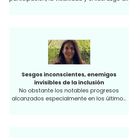
sus mujeres, y en lo que concierne a la
Mujer Rural, en el marco de la
conmemoración de su día internacional,
realizamos la segunda convocatoria del
Foro “Invierta en la Mujer Rural”, organizado
por la Corporación Colombia Internacional
(CCI) y Women in Connection (WIC),
presentando 10 proyectos en diferentes
etapas de desarrollo que hacen parte de
Sesgos inconscientes, enemigos
los primeros grupos de mujeres del
invisibles de la inclusión
programa “500 mil agroempresarias CCI”.
No obstante los notables progresos
alcanzados especialmente en los últimos
20 años, las cifras actualizadas a 2018 de
la...