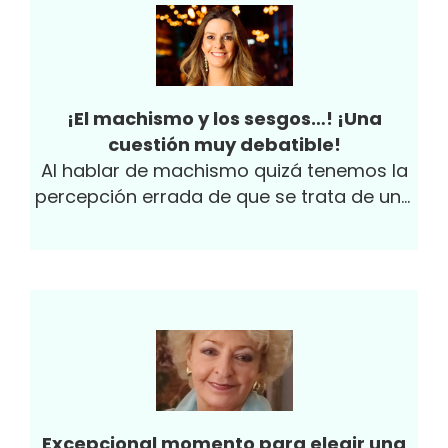
¡El machismo y los sesgos…! ¡Una
cuestión muy debatible!
Al hablar de machismo quizá tenemos la
percepción errada de que se trata de una
discriminación por parte de los hombres
hacia las mujeres, la cual se he
desplegado a través de la historia de la
humanidad; se habla del sexo débil y de
las brechas de igualdad entre hombres y
mujeres.
Excepcional momento para elegir una