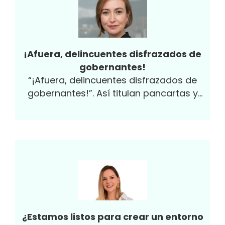
¡Afuera, delincuentes disfrazados de
gobernantes!
“¡Afuera, delincuentes disfrazados de
gobernantes!”. Así titulan pancartas y
muestran su sentir las personas
indignadas que han salido a las calles a
protestar por las diferentes ciudades del
país. Efectivamente, el pasado 9 de
diciembre se conmemoró el Día
Internacional contra la Corrupción y es así
como debemos recordar y entender este
terrible flagelo: ¡con indignación! Si bien se
desmintió la veracidad de un supuesto
¿Estamos listos para crear un entorno
ranking que ubicaba a Colombia en el