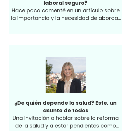
laboral seguro?
puesto número uno a nivel mundial, según
Hace poco comenté en un artículo sobre
Transparencia Internacional, para 2019 el
la importancia y la necesidad de abordar
país ocupó el deshonroso puesto 96 entre
la equidad de género en las
198 países en el mundo y obtuvo una
organizaciones desde una perspectiva
vergonzosa puntuación de 35/100 puntos.
cultural, pues las grandes
transformaciones dependen de los
humanos y somos quienes debemos
propiciarlas y adaptarnos a las mismas.
¿De quién depende la salud? Este, un
asunto de todos
Una invitación a hablar sobre la reforma
de la salud y a estar pendientes como