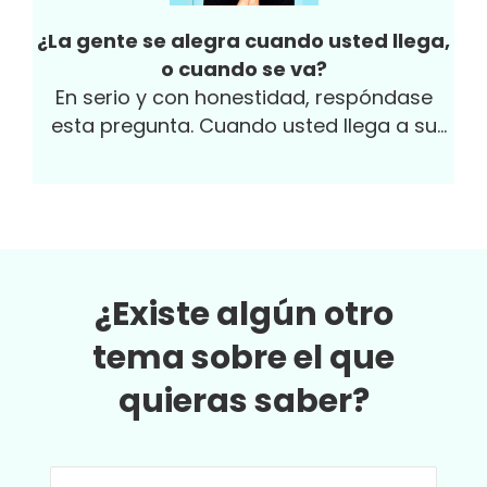
¿La gente se alegra cuando usted llega,
o cuando se va?
En serio y con honestidad, respóndase
esta pregunta. Cuando usted llega a su
oficina, ¿se alegran o están esperando a
que usted se vaya para hacer fiesta? Y en
su casa, ¿cuál es la reacción de su familia
a su llegada? ¿O es el perro el único que
sale feliz a recibirle?
¿Existe algún otro
tema sobre el que
quieras saber?