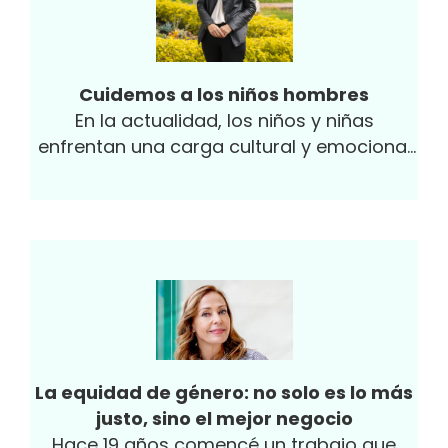
Cuidemos a los niños hombres
En la actualidad, los niños y niñas
enfrentan una carga cultural y emocional
que no les corresponde, lo que fomenta
estereotipos y sesgos de género desde
temprana edad. Aunque hemos avanzado
en la equidad de género, existe un
desequilibrio en cómo abordamos la
educación socioemocional.
La equidad de género: no solo es lo más
justo, sino el mejor negocio
Hace 19 años comencé un trabajo que