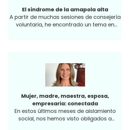
indiscutibles.
El síndrome de la amapola alta
A partir de muchas sesiones de consejería
voluntaria, he encontrado un tema en
común: la mayoría de las personas que
llegan a mis reuniones han sido
censuradas o criticadas debido a sus
logros o a su éxito por parte de sus líderes
con frases tales como “no es necesario
que des la milla extra”, “la pasión que le
pones a tu trabajo incomoda a otros”,
“eres muy trabajólico”, entre otras.
Mujer, madre, maestra, esposa,
empresaria: conectada
En estos últimos meses de aislamiento
social, nos hemos visto obligados a
adaptarnos a nuevas formas de hacer las