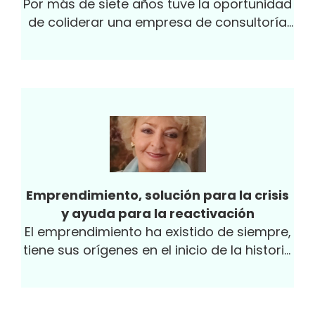
Por más de siete años tuve la oportunidad
de coliderar una empresa de consultoría
dedicada a la gestión de cultura, a través
del modelo Denison, y el principal reto era
trabajar con los equipos directivos para
que modelaran la cultura cambiando la
manera como se relacionaban, lideraban y
tomaban decisiones.
Emprendimiento, solución para la crisis
y ayuda para la reactivación
El emprendimiento ha existido de siempre,
tiene sus orígenes en el inicio de la historia
de la humanidad, puesto que el hombre en
toda...