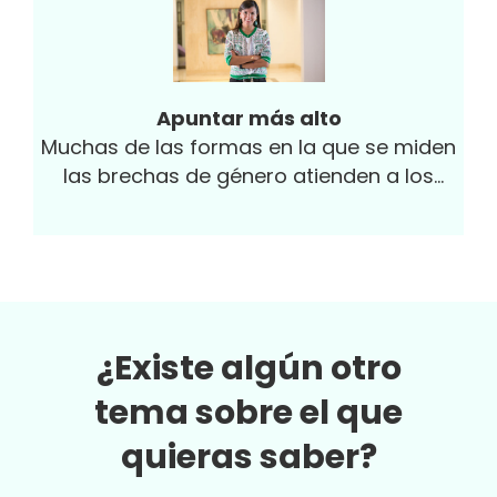
precedentes en la historia moderna del
país. No obstante ello, fue muy
satisfactorio ver cómo se llevó a cabo la
jornada electoral previa al día de las
Apuntar más alto
elecciones, haciendo uso tanto del voto
Muchas de las formas en la que se miden
anticipado como del voto por correo,
las brechas de género atienden a los
donde también se registró una
espacios en los que aún no se logra que...
participación sin precedentes con más de
140 millones de papeletas depositadas.
¿Existe algún otro
tema sobre el que
quieras saber?