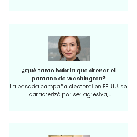
de la Universidad Externado. Además ha
sido miembro de la junta directiva de
Women In Connection, Invest In Bogotá,
Corficolombiana y Farmatodo.
¿Qué tanto habría que drenar el
pantano de Washington?
La pasada campaña electoral en EE. UU. se
caracterizó por ser agresiva,
profundamente polarizada, marcada por
la influencia de las redes sociales, las fake
news y teorías de la conspiración como la
llamada QAnon. Todo ello combinado llevó
a manifestaciones en las calles sin