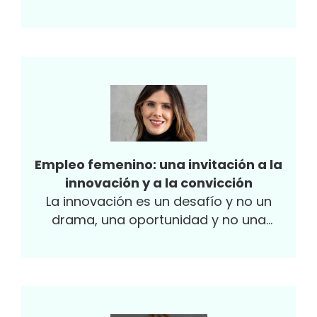
bagaje en la ejecución de estrategias
dentro de sus organizaciones, llegan a
ocupar una silla en la Junta Directiva de la
Asociación Nacional de Empresarios de
Colombia (Andi). Fueron seleccionadas
dentro de un grupo de 50 aspirantes y se
integran al gremio para fortalecer las
políticas de equidad de género en las
organizaciones y dar una nuevo aire al
Empleo femenino: una invitación a la
gremio.
innovación y a la convicción
La innovación es un desafío y no un
drama, una oportunidad y no una
amenaza” (Amparo Moraleda, ex directora
ejecutiva de IBM).