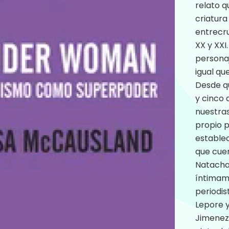
relato q
criatura
entrecru
XX y XXI
personaje
igual qu
Desde q
y cinco
nuestras
propio p
establec
que cuen
Natacha 
íntimam
periodis
Lepore y
Jimenez,