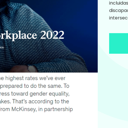
incluida
discapa
intersec