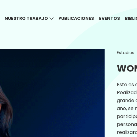
NUESTRO TRABAJO
PUBLICACIONES
EVENTOS
BIBL
Estudios
WOM
Este es 
Realizad
grande 
año, se 
particip
persona
realizar